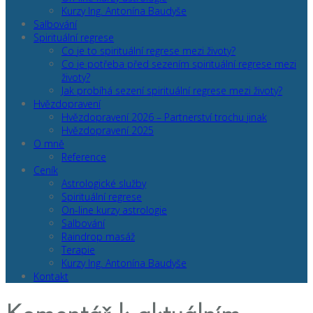
Kurzy Ing. Antonína Baudyše
Salbování
Spirituální regrese
Co je to spirituální regrese mezi životy?
Co je potřeba před sezením spirituální regrese mezi
životy?
Jak probíhá sezení spirituální regrese mezi životy?
Hvězdopravení
Hvězdopravení 2026 – Partnerství trochu jinak
Hvězdopravení 2025
O mně
Reference
Ceník
Astrologické služby
Spirituální regrese
On-line kurzy astrologie
Salbování
Raindrop masáž
Terapie
Kurzy Ing. Antonína Baudyše
Kontakt