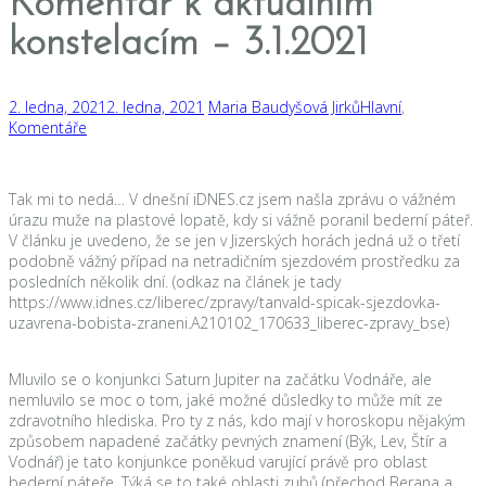
Komentář k aktuálním
konstelacím – 3.1.2021
2. ledna, 2021
2. ledna, 2021
Maria Baudyšová Jirků
Hlavní
,
Komentáře
Tak mi to nedá… V dnešní iDNES.cz jsem našla zprávu o vážném
úrazu muže na plastové lopatě, kdy si vážně poranil bederní páteř.
V článku je uvedeno, že se jen v Jizerských horách jedná už o třetí
podobně vážný případ na netradičním sjezdovém prostředku za
posledních několik dní. (odkaz na článek je tady
https://www.idnes.cz/liberec/zpravy/tanvald-spicak-sjezdovka-
uzavrena-bobista-zraneni.A210102_170633_liberec-zpravy_bse)
Mluvilo se o konjunkci Saturn Jupiter na začátku Vodnáře, ale
nemluvilo se moc o tom, jaké možné důsledky to může mít ze
zdravotního hlediska. Pro ty z nás, kdo mají v horoskopu nějakým
způsobem napadené začátky pevných znamení (Býk, Lev, Štír a
Vodnář) je tato konjunkce poněkud varující právě pro oblast
bederní páteře. Týká se to také oblasti zubů (přechod Berana a