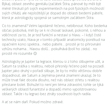
Býka), oblast zevního genitálu (začátek Štíra, pánové by měli být
méně třeskutí při svých experimentech na poli fyzických možností
svých chlub), ale nejsložitější je dopad do oblasti bederní páteře,
která je astrologicky spojená se samotným začátkem Štíra.
Co to znamená? Velmi lapidárně řečeno, neblbnout. Koho bederka
občas pobolívá, měl by se k ní chovat laskavě, pokorně, s něhou a
vděčností za to, že je teď funkční a nestaví si hlavu. – I když čistě
technicky vzato, hlava je v tomto případě anatomicky poněkud na
opačném konci spektra… nebo páteře… prostě je to přirovnání
vzhůru nohama… hlavou dolů… pokulhává (bolí ho záda)… no
prostě mi rozumíte 🙂
Astrologicky je Jupiter ta legrace, kterou si z toho slibujeme užít, a
Saturn ta srážka s realitou, neboli přesněji řečeno pád na pozadí.
Jupiter jako druhý v pořadí slibuje, že by to mělo většinou dobře
dopadnout, ale Saturn a zejména pevná znamení ukazují, že to
může trvat fakt docela dlouho, než nás oblast střetu s realitou
přestane bolet. Bohužel to není jen téma zdravotní, tohle se týká
veškerých oblastí furiantství a dopadů mimo vypolstrovanou
oblast. Takže i tu legraci bez ztráty soudnosti bych radila.
A ať se nám daří. Pokud možno zdravě.