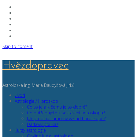
Skip to content
Hvězdopravec
Astroložka Ing. Maria Baudyšová Jirků
Úvod
Astrologie / Horoskop
Co to je a k čemu je to dobré?
Co potřebujete k sestavení horoskopu?
Jak probíhá samotný výklad horoskopu?
Dárkový poukaz
Kurzy astrologie
On-line kurzy astrologie