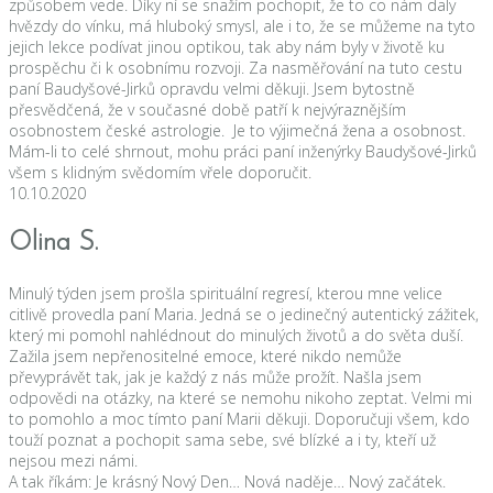
způsobem vede. Díky ní se snažím pochopit, že to co nám daly
hvězdy do vínku, má hluboký smysl, ale i to, že se můžeme na tyto
jejich lekce podívat jinou optikou, tak aby nám byly v životě ku
prospěchu či k osobnímu rozvoji. Za nasměřování na tuto cestu
paní Baudyšové-Jirků opravdu velmi děkuji. Jsem bytostně
přesvědčená, že v současné době patří k nejvýraznějším
osobnostem české astrologie. Je to výjimečná žena a osobnost.
Mám-li to celé shrnout, mohu práci paní inženýrky Baudyšové-Jirků
všem s klidným svědomím vřele doporučit.
10.10.2020
Olina S.
Minulý týden jsem prošla spirituální regresí, kterou mne velice
citlivě provedla paní Maria. Jedná se o jedinečný autentický zážitek,
který mi pomohl nahlédnout do minulých životů a do světa duší.
Zažila jsem nepřenositelné emoce, které nikdo nemůže
převyprávět tak, jak je každý z nás může prožít. Našla jsem
odpovědi na otázky, na které se nemohu nikoho zeptat. Velmi mi
to pomohlo a moc tímto paní Marii děkuji. Doporučuji všem, kdo
touží poznat a pochopit sama sebe, své blízké a i ty, kteří už
nejsou mezi námi.
A tak říkám: Je krásný Nový Den… Nová naděje… Nový začátek.