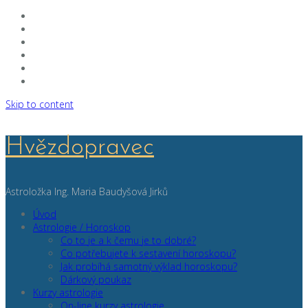
Skip to content
Hvězdopravec
Astroložka Ing. Maria Baudyšová Jirků
Úvod
Astrologie / Horoskop
Co to je a k čemu je to dobré?
Co potřebujete k sestavení horoskopu?
Jak probíhá samotný výklad horoskopu?
Dárkový poukaz
Kurzy astrologie
On-line kurzy astrologie