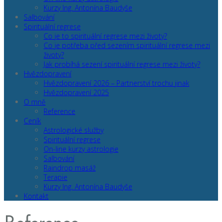
Kurzy Ing. Antonína Baudyše
Salbování
Spirituální regrese
Co je to spirituální regrese mezi životy?
Co je potřeba před sezením spirituální regrese mezi
životy?
Jak probíhá sezení spirituální regrese mezi životy?
Hvězdopravení
Hvězdopravení 2026 – Partnerství trochu jinak
Hvězdopravení 2025
O mně
Reference
Ceník
Astrologické služby
Spirituální regrese
On-line kurzy astrologie
Salbování
Raindrop masáž
Terapie
Kurzy Ing. Antonína Baudyše
Kontakt