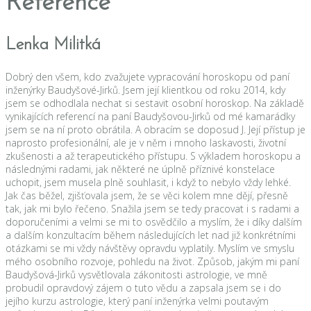
Reference
Lenka Militká
Dobrý den všem, kdo zvažujete vypracování horoskopu od paní
inženýrky Baudyšové-Jirků. Jsem její klientkou od roku 2014, kdy
jsem se odhodlala nechat si sestavit osobní horoskop. Na základě
vynikajících referencí na paní Baudyšovou-Jirků od mé kamarádky
jsem se na ní proto obrátila. A obracím se doposud J. Její přístup je
naprosto profesionální, ale je v něm i mnoho laskavosti, životní
zkušenosti a až terapeutického přístupu. S výkladem horoskopu a
následnými radami, jak některé ne úplně příznivé konstelace
uchopit, jsem musela plně souhlasit, i když to nebylo vždy lehké.
Jak čas běžel, zjišťovala jsem, že se věci kolem mne dějí, přesně
tak, jak mi bylo řečeno. Snažila jsem se tedy pracovat i s radami a
doporučeními a velmi se mi to osvědčilo a myslím, že i díky dalším
a dalším konzultacím během následujících let nad již konkrétními
otázkami se mi vždy návštěvy opravdu vyplatily. Myslím ve smyslu
mého osobního rozvoje, pohledu na život. Způsob, jakým mi paní
Baudyšová-Jirků vysvětlovala zákonitosti astrologie, ve mně
probudil opravdový zájem o tuto vědu a zapsala jsem se i do
jejího kurzu astrologie, který paní inženýrka velmi poutavým