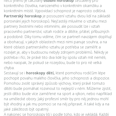
něco jiného je takzvaný
osobní horoskop
sestavený pro
konkrétního člověka, narozeného v konkrétním okamžiku a
konkrétním místě. Vypovídací schopnost je naprosto odlišná.
Partnerský horoskop
je posouzení vztahu dvou lidí na základě
porovnání jejich horoskopů. Nejčastěji mluvíme o vztahu mezi
partnery životními nebo intimními, ale posoudit lze i vztah
pracovního partnerství, vztah rodiče a dítěte, přátel, příbuzných
a podobně. Díky tomu vidíme, čím se partneři navzájem doplňují
a obohacují, v jakých oblastech mezi nimi panuje souhra, a na
které oblasti partnerského vztahu je potřeba se zaměřit a
rozvíjet je, aby v budoucnu nebyly zdrojem problémů. Někdy je
potřeba i říci, že právě tito dva lidé by spolu vztah mít neměli,
nebo naopak, že pokud se rozejdou, bude to pro ně velká
chyba.
Sestavují se i
horoskopy dětí,
které pomohou rodičům lépe
pochopit povahu malého človíčka, jeho schopnosti a dispozice.
Pomohou zvolit správný způsob výchovy, který právě tomuto
dítěti bude pomáhat rozvinout to nejlepší v něm. Můžeme zjistit,
jestli dítko bude více zaměřené na sport a výkon, nebo například
na umělecké obory. Jaký profesní směr by pro něj jednou mohl
být vhodný a jak mu pomoci se na něj připravit. A také kdy a na
jaké záležitosti být opatrný.
A nakonec se horoskopy liší i podle toho, kdo je vykládá. Každý