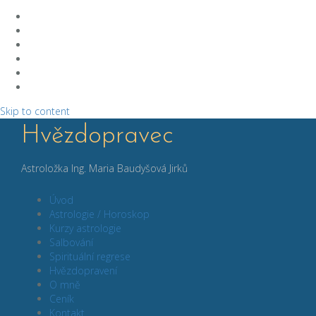
Skip to content
Hvězdopravec
Astroložka Ing. Maria Baudyšová Jirků
Úvod
Astrologie / Horoskop
Kurzy astrologie
Salbování
Spirituální regrese
Hvězdopravení
O mně
Ceník
Kontakt