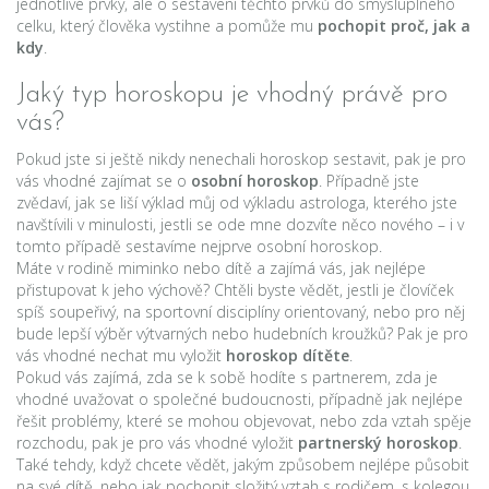
jednotlivé prvky, ale o sestavení těchto prvků do smysluplného
celku, který člověka vystihne a pomůže mu
pochopit proč, jak a
kdy
.
Jaký typ horoskopu je vhodný právě pro
vás?
Pokud jste si ještě nikdy nenechali horoskop sestavit, pak je pro
vás vhodné zajímat se o
osobní horoskop
. Případně jste
zvědaví, jak se liší výklad můj od výkladu astrologa, kterého jste
navštívili v minulosti, jestli se ode mne dozvíte něco nového – i v
tomto případě sestavíme nejprve osobní horoskop.
Máte v rodině miminko nebo dítě a zajímá vás, jak nejlépe
přistupovat k jeho výchově? Chtěli byste vědět, jestli je človíček
spíš soupeřivý, na sportovní disciplíny orientovaný, nebo pro něj
bude lepší výběr výtvarných nebo hudebních kroužků? Pak je pro
vás vhodné nechat mu vyložit
horoskop dítěte
.
Pokud vás zajímá, zda se k sobě hodíte s partnerem, zda je
vhodné uvažovat o společné budoucnosti, případně jak nejlépe
řešit problémy, které se mohou objevovat, nebo zda vztah spěje
rozchodu, pak je pro vás vhodné vyložit
partnerský horoskop
.
Také tehdy, když chcete vědět, jakým způsobem nejlépe působit
na své dítě, nebo jak pochopit složitý vztah s rodičem, s kolegou