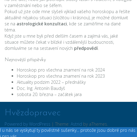
v zaměstnání nebo se šéfem.
Pokud už jste ode mne slyšeli výklad vašeho horoskopu a řešíte
aktuálně nějakou situaci (složitou i krásnou), je možné domluvit
se na
astrologické konzultaci
, kde se zaměříme na dané
téma.
Když jste u mne byli před delším časem a zajímá vás, jaké
situace můžete čekat v blízké i vzdálenější budoucnosti,
domluvíme se na sestavení nových
předpovědí
.
Nejnovější příspěvky
Horoskop pro všechna znamení na rok 2024
Horoskop pro všechna znamení na rok 2023
Aktuality podzim 2022 – přednášky
Doc. Ing. Antonín Baudyš
sobota 20. března – začátek jara
Hvězdopravec
Powered by WordPress
|
Theme:
Astrid
by aThemes.
I u nás se vyskytují ty pověstné sušenky... protože jsou dobré pro nás
i pro vás.
Souhlasíte?