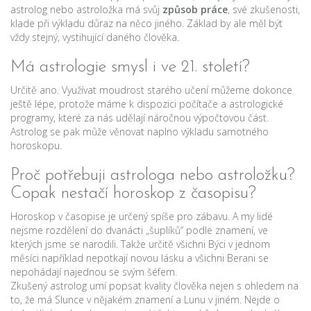
astrolog nebo astroložka má svůj
způsob práce
, své zkušenosti,
klade při výkladu důraz na něco jiného. Základ by ale měl být
vždy stejný, vystihující daného člověka.
Má astrologie smysl i ve 21. století?
Určitě ano. Využívat moudrost starého učení můžeme dokonce
ještě lépe, protože máme k dispozici počítače a astrologické
programy, které za nás udělají náročnou výpočtovou část.
Astrolog se pak může věnovat naplno výkladu samotného
horoskopu.
Proč potřebuji astrologa nebo astroložku?
Copak nestačí horoskop z časopisu?
Horoskop v časopise je určený spíše pro zábavu. A my lidé
nejsme rozdělení do dvanácti „šuplíků“ podle znamení, ve
kterých jsme se narodili. Takže určitě všichni Býci v jednom
měsíci například nepotkají novou lásku a všichni Berani se
nepohádají najednou se svým šéfem.
Zkušený astrolog umí popsat kvality člověka nejen s ohledem na
to, že má Slunce v nějakém znamení a Lunu v jiném. Nejde o