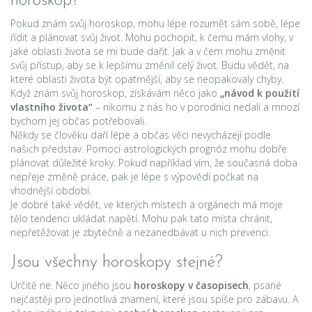
horoskop?
Pokud znám svůj horoskop, mohu lépe rozumět sám sobě, lépe
řídit a plánovat svůj život. Mohu pochopit, k čemu mám vlohy, v
jaké oblasti života se mi bude dařit. Jak a v čem mohu změnit
svůj přístup, aby se k lepšímu změnil celý život. Budu vědět, na
které oblasti života být opatrnější, aby se neopakovaly chyby.
Když znám svůj horoskop, získávám něco jako
„návod k použití
vlastního života“
– nikomu z nás ho v porodnici nedali a mnozí
bychom jej občas potřebovali.
Někdy se člověku daří lépe a občas věci nevycházejí podle
našich představ. Pomocí astrologických prognóz mohu dobře
plánovat důležité kroky. Pokud například vím, že současná doba
nepřeje změně práce, pak je lépe s výpovědí počkat na
vhodnější období.
Je dobré také vědět, ve kterých místech a orgánech má moje
tělo tendenci ukládat napětí. Mohu pak tato místa chránit,
nepřetěžovat je zbytečně a nezanedbávat u nich prevenci.
Jsou všechny horoskopy stejné?
Určitě ne. Něco jiného jsou
horoskopy v časopisech
, psané
nejčastěji pro jednotlivá znamení, které jsou spíše pro zábavu. A