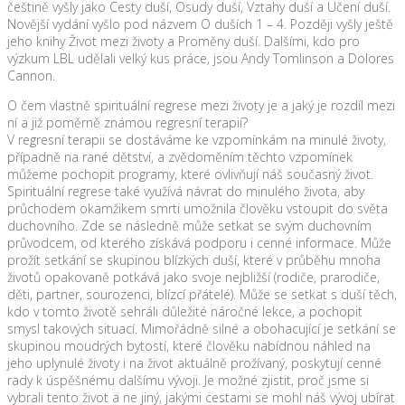
češtině vyšly jako Cesty duší, Osudy duší, Vztahy duší a Učení duší.
Novější vydání vyšlo pod názvem O duších 1 – 4. Později vyšly ještě
jeho knihy Život mezi životy a Proměny duší. Dalšími, kdo pro
výzkum LBL udělali velký kus práce, jsou Andy Tomlinson a Dolores
Cannon.
O čem vlastně spirituální regrese mezi životy je a jaký je rozdíl mezi
ní a již poměrně známou regresní terapií?
V regresní terapii se dostáváme ke vzpomínkám na minulé životy,
případně na rané dětství, a zvědoměním těchto vzpomínek
můžeme pochopit programy, které ovlivňují náš současný život.
Spirituální regrese také využívá návrat do minulého života, aby
průchodem okamžikem smrti umožnila člověku vstoupit do světa
duchovního. Zde se následně může setkat se svým duchovním
průvodcem, od kterého získává podporu i cenné informace. Může
prožít setkání se skupinou blízkých duší, které v průběhu mnoha
životů opakovaně potkává jako svoje nejbližší (rodiče, prarodiče,
děti, partner, sourozenci, blízcí přátelé). Může se setkat s duší těch,
kdo v tomto životě sehráli důležité náročné lekce, a pochopit
smysl takových situací. Mimořádně silné a obohacující je setkání se
skupinou moudrých bytostí, které člověku nabídnou náhled na
jeho uplynulé životy i na život aktuálně prožívaný, poskytují cenné
rady k úspěšnému dalšímu vývoji. Je možné zjistit, proč jsme si
vybrali tento život a ne jiný, jakými cestami se mohl náš vývoj ubírat