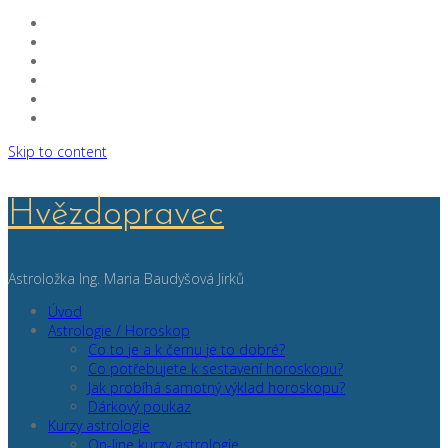
Skip to content
Hvězdopravec
Astroložka Ing. Maria Baudyšová Jirků
Úvod
Astrologie / Horoskop
Co to je a k čemu je to dobré?
Co potřebujete k sestavení horoskopu?
Jak probíhá samotný výklad horoskopu?
Dárkový poukaz
Kurzy astrologie
On-line kurzy astrologie