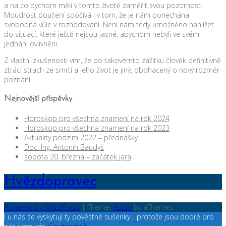
a na co bychom měli v tomto životě zaměřit svou pozornost.
Moudrost poučení spočívá i v tom, že je nám ponechána
svobodná vůle v rozhodování. Není nám tedy umožněno nahlížet
do situací, které ještě nejsou jasné, abychom nebyli ve svém
jednání ovlivněni.
Z vlastní zkušenosti vím, že po takovémto zážitku člověk definitivně
ztrácí strach ze smrti a jeho život je jiný, obohacený o nový rozměr
poznání.
Nejnovější příspěvky
Horoskop pro všechna znamení na rok 2024
Horoskop pro všechna znamení na rok 2023
Aktuality podzim 2022 – přednášky
Doc. Ing. Antonín Baudyš
sobota 20. března – začátek jara
Hvězdopravec
Powered by WordPress
|
Theme:
Astrid
by aThemes.
I u nás se vyskytují ty pověstné sušenky... protože jsou dobré pro