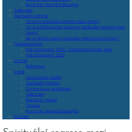
Kurzy Ing. Antonína Baudyše
Salbování
Spirituální regrese
Co je to spirituální regrese mezi životy?
Co je potřeba před sezením spirituální regrese mezi
životy?
Jak probíhá sezení spirituální regrese mezi životy?
Hvězdopravení
Hvězdopravení 2026 – Partnerství trochu jinak
Hvězdopravení 2025
O mně
Reference
Ceník
Astrologické služby
Spirituální regrese
On-line kurzy astrologie
Salbování
Raindrop masáž
Terapie
Kurzy Ing. Antonína Baudyše
Kontakt