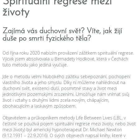
Spirituální regrese mezi
životy
Zajímá vás duchovní svět? Víte, jak žijí
duše po smrti fyzického těla?
Od října roku 2020 nabízím provázení zážitkem spirituální regrese.
Výcvik jsem absolvovala u Bernadety Hodkové, která v Čechách
tuto metodu jako jediná vyučuje.
Jde o metodu velmi hlubokého zážitku sebepoznání, pochopení
vlastního života a jeho smyslu. Díky ní můžeme nahlédnout na
duchovní svět, existenci duší, posmrtné stavy a život mezi
jednotlivými pozemskými zrozeními. Umožňuje nám vnímat svůj
život i vztahy s druhými lidmi zcela novým, chápajícím,
obohacujícím a laskavým způsobem.
Objevitelem a průkopníkem metody Life Between Lives (LBL, v
češtině se používá pojem spirituální regrese mezi životy, nebo život
mezi životy) byl americký hypnoterapeut Dr. Michael Newton
(9.12.1931 – 22.9.2016). O svých objevech napsal knihy, které v