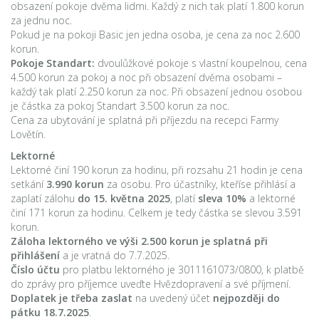
obsazení pokoje dvěma lidmi. Každý z nich tak platí 1.800 korun
za jednu noc.
Pokud je na pokoji Basic jen jedna osoba, je cena za noc 2.600
korun.
Pokoje Standart:
dvoulůžkové pokoje s vlastní koupelnou, cena
4.500 korun za pokoj a noc při obsazení dvěma osobami –
každý tak platí 2.250 korun za noc. Při obsazení jednou osobou
je částka za pokoj Standart 3.500 korun za noc.
Cena za ubytování je splatná při příjezdu na recepci Farmy
Lovětín.
Lektorné
Lektorné činí 190 korun za hodinu, při rozsahu 21 hodin je cena
setkání
3.990 korun
za osobu. Pro účastníky, kteříse přihlásí a
zaplatí zálohu
do 15. května 2025
, platí
sleva
10%
a lektorné
činí 171 korun za hodinu. Celkem je tedy částka se slevou 3.591
korun.
Záloha lektorného ve výši 2.500 korun je splatná při
přihlášení
a je vratná do 7.7.2025.
Číslo účtu
pro platbu lektorného je 3011161073/0800, k platbě
do zprávy pro příjemce uveďte Hvězdopravení a své příjmení.
Doplatek je třeba zaslat
na uvedený účet
nejpozději do
pátku 18.7.2025
.