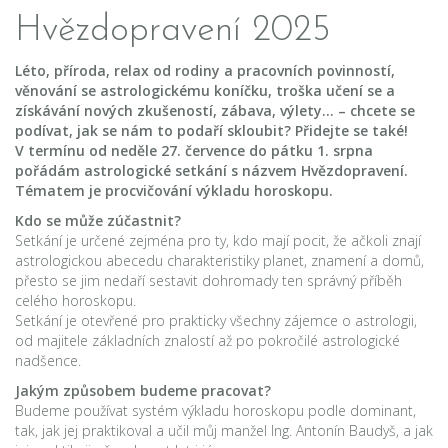
Hvězdopravení 2025
Léto, příroda, relax od rodiny a pracovních povinností,
věnování se astrologickému koníčku, troška učení se a
získávání nových zkušeností, zábava, výlety… – chcete se
podívat, jak se nám to podaří skloubit?
Přidejte se také!
V termínu od neděle 27. července do pátku 1. srpna
pořádám astrologické setkání s názvem Hvězdopravení.
Tématem je procvičování výkladu horoskopu.
Kdo se může zúčastnit?
Setkání je určené zejména pro ty, kdo mají pocit, že ačkoli znají
astrologickou abecedu charakteristiky planet, znamení a domů,
přesto se jim nedaří sestavit dohromady ten správný příběh
celého horoskopu.
Setkání je otevřené pro prakticky všechny zájemce o astrologii,
od majitele základních znalostí až po pokročilé astrologické
nadšence.
Jakým způsobem budeme pracovat?
Budeme používat systém výkladu horoskopu podle dominant,
tak, jak jej praktikoval a učil můj manžel Ing. Antonín Baudyš, a jak