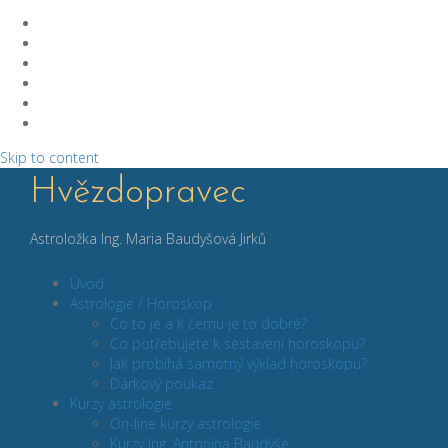
Skip to content
Hvězdopravec
Astroložka Ing. Maria Baudyšová Jirků
Úvod
Astrologie / Horoskop
Co to je a k čemu je to dobré?
Co potřebujete k sestavení horoskopu?
Jak probíhá samotný výklad horoskopu?
Dárkový poukaz
Kurzy astrologie
On-line kurzy astrologie
Kurzy Ing. Antonína Baudyše