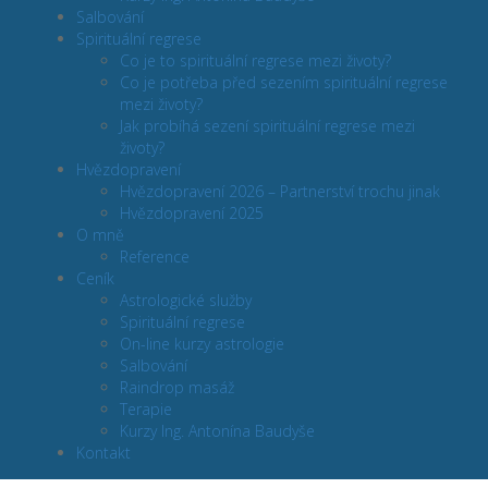
Salbování
Spirituální regrese
Co je to spirituální regrese mezi životy?
Co je potřeba před sezením spirituální regrese
mezi životy?
Jak probíhá sezení spirituální regrese mezi
životy?
Hvězdopravení
Hvězdopravení 2026 – Partnerství trochu jinak
Hvězdopravení 2025
O mně
Reference
Ceník
Astrologické služby
Spirituální regrese
On-line kurzy astrologie
Salbování
Raindrop masáž
Terapie
Kurzy Ing. Antonína Baudyše
Kontakt