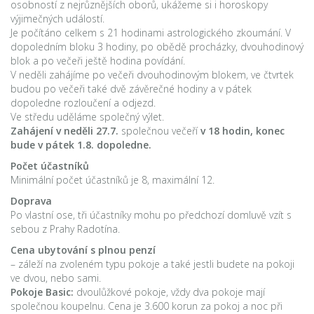
osobností z nejrůznějších oborů, ukážeme si i horoskopy
výjimečných událostí.
Je počítáno celkem s 21 hodinami astrologického zkoumání. V
dopoledním bloku 3 hodiny, po obědě procházky, dvouhodinový
blok a po večeři ještě hodina povídání.
V neděli zahájíme po večeři dvouhodinovým blokem, ve čtvrtek
budou po večeři také dvě závěrečné hodiny a v pátek
dopoledne rozloučení a odjezd.
Ve středu uděláme společný výlet.
Zahájení v neděli 27.7.
společnou večeří
v 18 hodin,
konec
bude v pátek 1.8. dopoledne.
Počet účastníků
Minimální počet účastníků je 8, maximální 12.
Doprava
Po vlastní ose, tři účastníky mohu po předchozí domluvě vzít s
sebou z Prahy Radotína.
Cena ubytování
s plnou penzí
– záleží na zvoleném typu pokoje a také jestli budete na pokoji
ve dvou, nebo sami.
Pokoje Basic:
dvoulůžkové pokoje, vždy dva pokoje mají
společnou koupelnu. Cena je 3.600 korun za pokoj a noc při