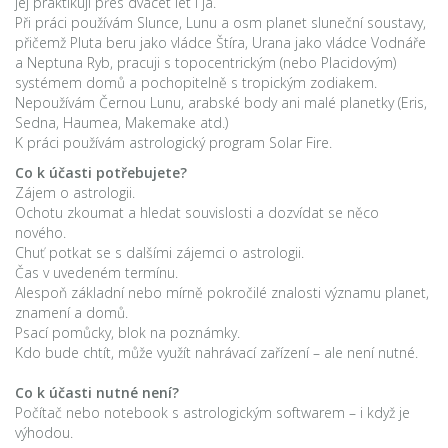
jej praktikuji přes dvacet let i já.
Při práci používám Slunce, Lunu a osm planet sluneční soustavy,
přičemž Pluta beru jako vládce Štíra, Urana jako vládce Vodnáře
a Neptuna Ryb, pracuji s topocentrickým (nebo Placidovým)
systémem domů a pochopitelně s tropickým zodiakem.
Nepoužívám Černou Lunu, arabské body ani malé planetky (Eris,
Sedna, Haumea, Makemake atd.)
K práci používám astrologický program Solar Fire.
Co k účasti potřebujete?
Zájem o astrologii.
Ochotu zkoumat a hledat souvislosti a dozvídat se něco
nového.
Chuť potkat se s dalšími zájemci o astrologii.
Čas v uvedeném termínu.
Alespoň základní nebo mírně pokročilé znalosti významu planet,
znamení a domů.
Psací pomůcky, blok na poznámky.
Kdo bude chtít, může využít nahrávací zařízení – ale není nutné.
Co k účasti nutné není?
Počítač nebo notebook s astrologickým softwarem – i když je
výhodou.