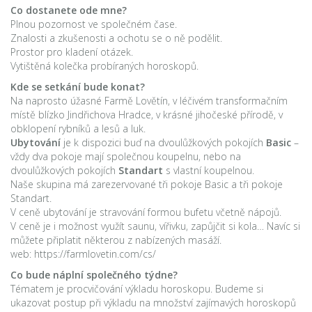
Co dostanete ode mne?
Plnou pozornost ve společném čase.
Znalosti a zkušenosti a ochotu se o ně podělit.
Prostor pro kladení otázek.
Vytištěná kolečka probíraných horoskopů.
Kde se setkání bude konat?
Na naprosto úžasné Farmě Lovětín, v léčivém transformačním
místě blízko Jindřichova Hradce, v krásné jihočeské přírodě, v
obklopení rybníků a lesů a luk.
Ubytování
je k dispozici buď na dvoulůžkových pokojích
Basic
–
vždy dva pokoje mají společnou koupelnu, nebo na
dvoulůžkových pokojích
Standart
s vlastní koupelnou.
Naše skupina má zarezervované tři pokoje Basic a tři pokoje
Standart.
V ceně ubytování je stravování formou bufetu včetně nápojů.
V ceně je i možnost využít saunu, vířivku, zapůjčit si kola… Navíc si
můžete připlatit některou z nabízených masáží.
web: https://farmlovetin.com/cs/
Co bude náplní společného týdne?
Tématem je procvičování výkladu horoskopu. Budeme si
ukazovat postup při výkladu na množství zajímavých horoskopů