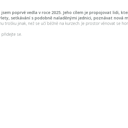
sem poprvé vedla v roce 2025. Jeho cílem je propojovat lidi, kteř
lety, setkávání s podobně naladěnými jednici, poznávat nová mís
rošku jinak, než se učí běžně na kurzech. Je prostor věnovat se horosk
přidejte se.