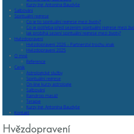
Kurzy Ing. Antonína Baudyše
Salbování
Spirituální regrese
Co je to spirituální regrese mezi životy?
Co je potřeba před sezením spirituální regrese mezi živ
Jak probíhá sezení spirituální regrese mezi životy?
Hvězdopravení
Hvězdopravení 2026 – Partnerství trochu jinak
Hvězdopravení 2025
O mně
Reference
Ceník
Astrologické služby
Spirituální regrese
On-line kurzy astrologie
Salbování
Raindrop masáž
Terapie
Kurzy Ing. Antonína Baudyše
Kontakt
Hvězdopravení