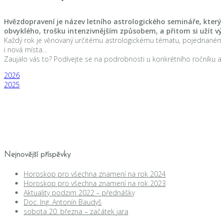
Hvězdopravení je název letního astrologického semináře, který j
obvyklého, trošku intenzivnějším způsobem, a přitom si užít vý
Každý rok je věnovaný určitému astrologickému tématu, pojednanému t
i nová místa…
Zaujalo vás to? Podívejte se na podrobnosti u konkrétního ročníku a 
2026
2025
Nejnovější příspěvky
Horoskop pro všechna znamení na rok 2024
Horoskop pro všechna znamení na rok 2023
Aktuality podzim 2022 – přednášky
Doc. Ing. Antonín Baudyš
sobota 20. března – začátek jara