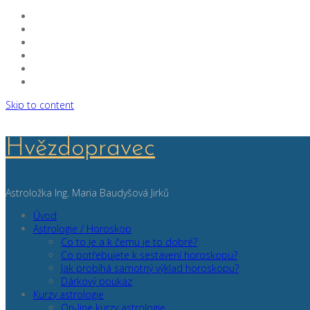
Skip to content
Hvězdopravec
Astroložka Ing. Maria Baudyšová Jirků
Úvod
Astrologie / Horoskop
Co to je a k čemu je to dobré?
Co potřebujete k sestavení horoskopu?
Jak probíhá samotný výklad horoskopu?
Dárkový poukaz
Kurzy astrologie
On-line kurzy astrologie