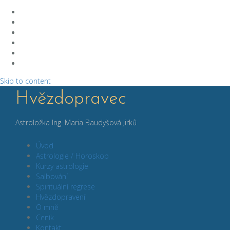
Skip to content
Hvězdopravec
Astroložka Ing. Maria Baudyšová Jirků
Úvod
Astrologie / Horoskop
Kurzy astrologie
Salbování
Spirituální regrese
Hvězdopravení
O mně
Ceník
Kontakt