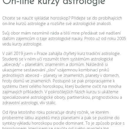
On-line kurzy astrologie
Chcete se naučit vykládat horoskop? Přidejte se do probíhajících
on-line kurzů astrologie a rozšiřte své astrologické znalosti.
Svůj obor mám nesmírně ráda a těší mne předávat své nadšení
dalším zájemcům o taje astrologické nauky. Proto už od roku 2005
vedu kurzy astrologie.
V září 2019 jsem v Praze zahájila čtyřletý kurz tradiční astrologie.
Studenti se v něm učí rozumět třem systémům astrologické
„abecedy“ – planetám, znamením a domům. Následně si
ukazujeme sestavování „slov“ vzájemnou kombinací prvků
jednotlivých abeced – planety ve znameních, planety v domech,
hroty domů ve znameních. Postupně se pak propracujeme k
systému čtení celého horoskopu, který budeme cvičit na mnoha
zajímavých příkladech. V pokročilejších fázích kurzu si ukážeme
specializované astrologické obory, partnerskou, prognostickou a
zdravotní astrologii, vliv stálic.
Od října letošního roku pokračuje druhý ročník, ve kterém
probereme látku aspektů mezi planetami a pak se pustíme do
syntézy výkladu horoskopu podle dominant. To je způsob práce s
horoskopem, který jsem se naučila od svého manžela Ing.