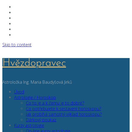
Skip to content
Hvězdopravec
Astroložka Ing. Maria Baudyšová Jirků
Úvod
Astrologie / Horoskop
Co to je a k čemu je to dobré?
Co potřebujete k sestavení horoskopu?
Jak probíhá samotný výklad horoskopu?
Dárkový poukaz
Kurzy astrologie
On-line kurzy astrologie