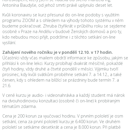
Antonína Baudyše, od jehož smrti právě uplynulo deset let.
Kvůli koronaviru se kurz přesunul do on-line podoby s využitím
programu ZOOM a s ohledem na výhody tohoto systému v něm
budeme pokračovat. Zhruba čtyřikrát v průběhu roku se sejdeme
osobně v Praze na Andělu v budově Ženských domovů a pro ty,
kdo nebudou moci přijít, podržíme i z těchto setkání on-line
vysílání.
Zahájení nového ročníku je v pondělí 12.10. v 17 hodin.
Účastníci vždy včas mailem obdrží informace ke způsobu, jakým se
přihlásí k on-line lekci. Kurzy probíhají dvakrát měsíčně, pokaždé
čtyři hodiny, vždy druhé a čtvrté pondělí v měsíci. Výjimku tvoří
prosinec, kdy kvůli svátkům proběhne setkání 7. a 14.12., a také
červen, kdy s ohledem na blížící se prázdniny bude termín 7. a
21.6.
V ceně kurzu je audio- i videonahrávka a každý student má nárok
na dvouhodinovou konzultaci (osobně či on-line) k probíraným
tématům zdarma.
Cena je 200 korun za vyučovací hodinu. V prvním pololetí je osm
setkání, cena za první pololetí kurzu je 6.400 korun. Ve druhém
pololetí se setkáme desetkrát a cena je 8.000 korun. Při platbě