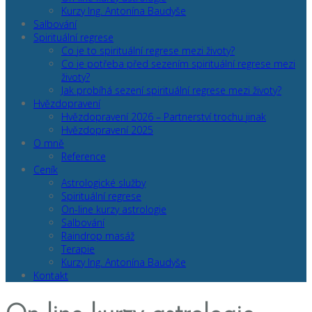
Kurzy Ing. Antonína Baudyše
Salbování
Spirituální regrese
Co je to spirituální regrese mezi životy?
Co je potřeba před sezením spirituální regrese mezi
životy?
Jak probíhá sezení spirituální regrese mezi životy?
Hvězdopravení
Hvězdopravení 2026 – Partnerství trochu jinak
Hvězdopravení 2025
O mně
Reference
Ceník
Astrologické služby
Spirituální regrese
On-line kurzy astrologie
Salbování
Raindrop masáž
Terapie
Kurzy Ing. Antonína Baudyše
Kontakt